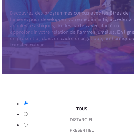
Découvrez des programmes conçus avec les Êtres de
lumière, pour développer votre médiumnité, accéder à v
annales akashiques, lire les cartes avec clarté ou
approfondir votre relation de flammes jumelles. En ligne
en présentiel, dans un cadre énergétique, authentique e
transformateur.
TOUS
DISTANCIEL
PRÉSENTIEL