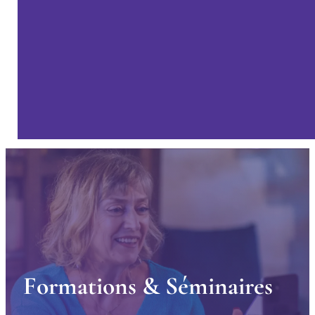
F
o
r
m
a
t
i
o
n
s
&
S
é
m
i
n
a
i
r
e
s