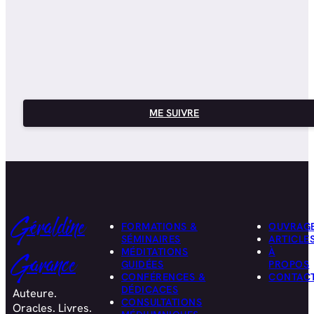
ME SUIVRE
Géraldine
FORMATIONS &
OUVRAG
SÉMINAIRES
ARTICLE
MÉDITATIONS
À
Garance
GUIDÉES
PROPOS
CONFÉRENCES &
CONTAC
DÉDICACES
Auteure.
CONSULTATIONS
Oracles. Livres.