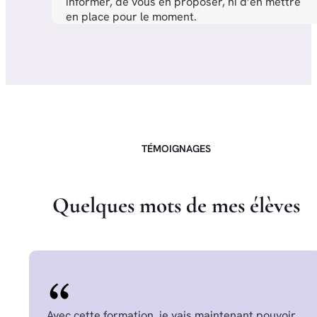
informer, de vous en proposer, ni d’en mettre
en place pour le moment.
TÉMOIGNAGES
Q
u
e
l
q
u
e
s
m
o
t
s
d
e
m
e
s
é
l
è
v
e
s
Avec cette formation, je vais maintenant pouvoir