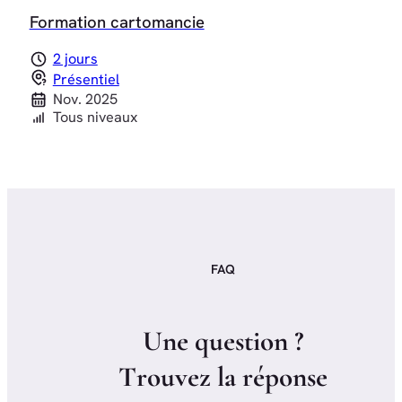
Formation cartomancie
2 jours
Présentiel
Nov. 2025
Tous niveaux
FAQ
U
n
e
q
u
e
s
t
i
o
n
?
T
r
o
u
v
e
z
l
a
r
é
p
o
n
s
e