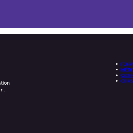
FORM
MÉDI
CONF
CONS
ation
m.