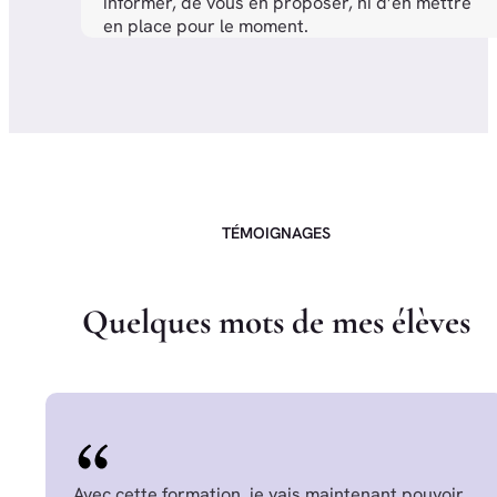
informer, de vous en proposer, ni d’en mettre
en place pour le moment.
TÉMOIGNAGES
Q
u
e
l
q
u
e
s
m
o
t
s
d
e
m
e
s
é
l
è
v
e
s
Avec cette formation, je vais maintenant pouvoir