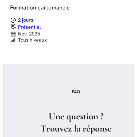
Formation cartomancie
2 jours
Présentiel
Nov. 2025
Tous niveaux
FAQ
U
n
e
q
u
e
s
t
i
o
n
?
T
r
o
u
v
e
z
l
a
r
é
p
o
n
s
e