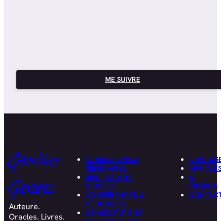
ME SUIVRE
Géraldine
FORMATIONS &
OUVRAG
SÉMINAIRES
ARTICLE
MÉDITATIONS
À
Garance
GUIDÉES
PROPOS
CONFÉRENCES &
CONTAC
DÉDICACES
Auteure.
CONSULTATIONS
Oracles. Livres.