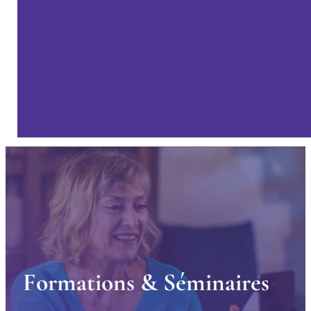
F
o
r
m
a
t
i
o
n
s
&
S
é
m
i
n
a
i
r
e
s