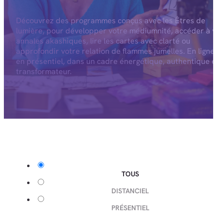
Découvrez des programmes conçus avec les Êtres de
lumière, pour développer votre médiumnité, accéder à v
annales akashiques, lire les cartes avec clarté ou
approfondir votre relation de flammes jumelles. En ligne
en présentiel, dans un cadre énergétique, authentique e
transformateur.
TOUS
DISTANCIEL
PRÉSENTIEL