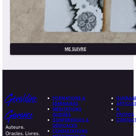
ME SUIVRE
Géraldine
FORMATIONS &
OUVRAG
SÉMINAIRES
ARTICLE
MÉDITATIONS
À
Garance
GUIDÉES
PROPOS
CONFÉRENCES &
CONTAC
DÉDICACES
Auteure.
CONSULTATIONS
Oracles. Livres.