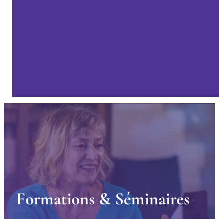
F
o
r
m
a
t
i
o
n
s
&
S
é
m
i
n
a
i
r
e
s