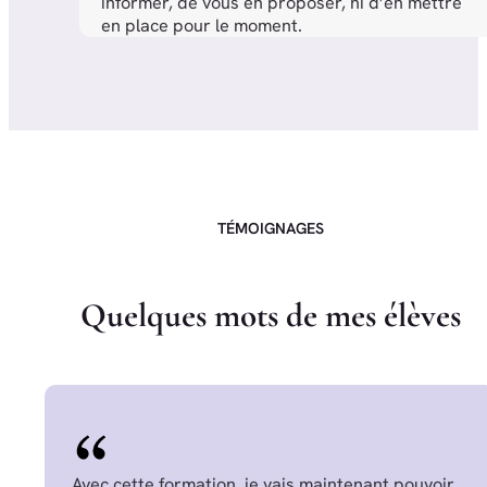
informer, de vous en proposer, ni d’en mettre
en place pour le moment.
TÉMOIGNAGES
Q
u
e
l
q
u
e
s
m
o
t
s
d
e
m
e
s
é
l
è
v
e
s
Avec cette formation, je vais maintenant pouvoir