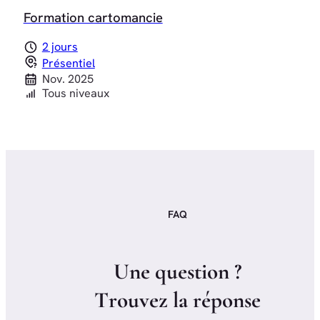
Formation cartomancie
2 jours
Présentiel
Nov. 2025
Tous niveaux
FAQ
U
n
e
q
u
e
s
t
i
o
n
?
T
r
o
u
v
e
z
l
a
r
é
p
o
n
s
e