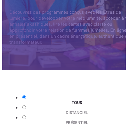
Découvrez des programmes conçus avec les Êtres de
lumière, pour développer votre médiumnité, accéder à v
annales akashiques, lire les cartes avec clarté ou
approfondir votre relation de flammes jumelles. En ligne
en présentiel, dans un cadre énergétique, authentique e
transformateur.
TOUS
DISTANCIEL
PRÉSENTIEL