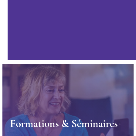
F
o
r
m
a
t
i
o
n
s
&
S
é
m
i
n
a
i
r
e
s