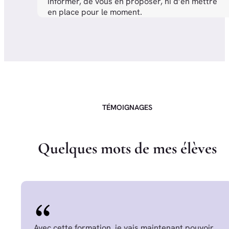
informer, de vous en proposer, ni d’en mettre
en place pour le moment.
TÉMOIGNAGES
Q
u
e
l
q
u
e
s
m
o
t
s
d
e
m
e
s
é
l
è
v
e
s
Avec cette formation, je vais maintenant pouvoir