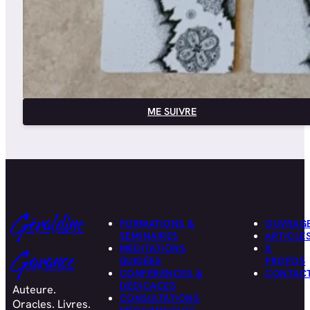
ME SUIVRE
Géraldine
FORMATIONS &
OUVRAG
SÉMINAIRES
ARTICLE
MÉDITATIONS
À
Garance
GUIDÉES
PROPOS
CONFÉRENCES &
CONTAC
DÉDICACES
Auteure.
CONSULTATIONS
Oracles. Livres.