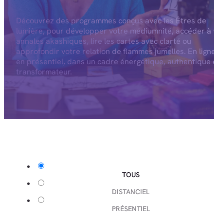
Découvrez des programmes conçus avec les Êtres de
lumière, pour développer votre médiumnité, accéder à v
annales akashiques, lire les cartes avec clarté ou
approfondir votre relation de flammes jumelles. En ligne
en présentiel, dans un cadre énergétique, authentique e
transformateur.
TOUS
DISTANCIEL
PRÉSENTIEL