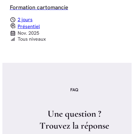
Formation cartomancie
2 jours
Présentiel
Nov. 2025
Tous niveaux
FAQ
U
n
e
q
u
e
s
t
i
o
n
?
T
r
o
u
v
e
z
l
a
r
é
p
o
n
s
e