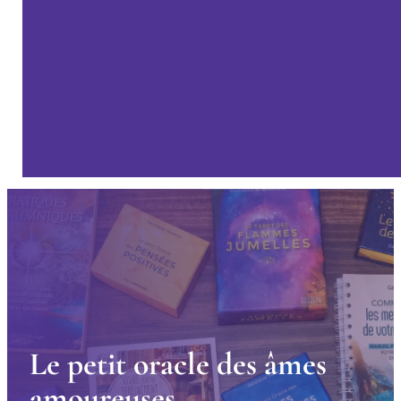
L
e
p
e
t
i
t
o
r
a
c
l
e
d
e
s
â
m
e
s
a
m
o
u
r
e
u
s
e
s