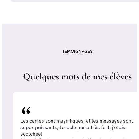
TÉMOIGNAGES
Q
u
e
l
q
u
e
s
m
o
t
s
d
e
m
e
s
é
l
è
v
e
s
Les cartes sont magnifiques, et les messages sont
super puissants, l'oracle parle très fort, j'étais
scotchée!