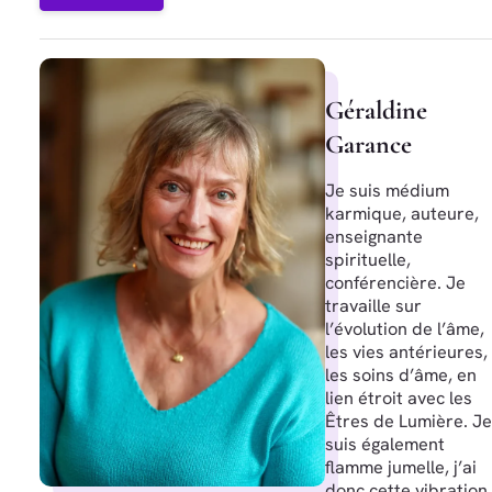
Géraldine
Garance
Je suis médium
karmique, auteure,
enseignante
spirituelle,
conférencière. Je
travaille sur
l’évolution de l’âme,
les vies antérieures,
les soins d’âme, en
lien étroit avec les
Êtres de Lumière. Je
suis également
flamme jumelle, j’ai
donc cette vibration,