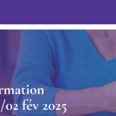
r
m
a
t
i
o
n
1
/
0
2
f
é
v
2
0
2
5