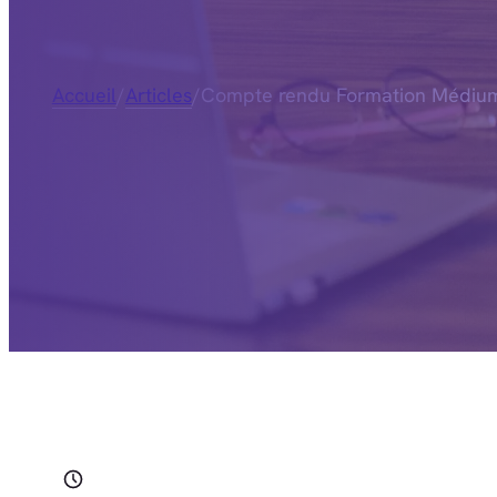
Accueil
/
Articles
/
Compte rendu Formation Médium