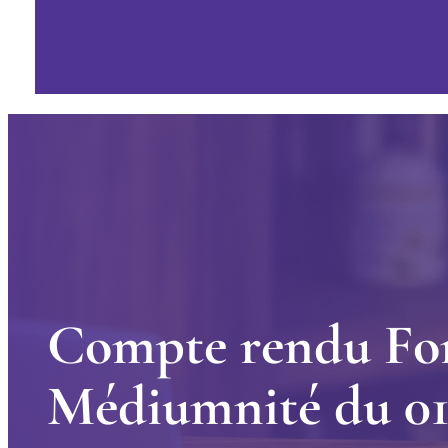
C
o
m
p
t
e
r
e
n
d
u
F
o
M
é
d
i
u
m
n
i
t
é
d
u
0