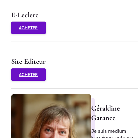
E-Leclerc
ACHETER
Site Editeur
ACHETER
Géraldine
Garance
Je suis médium
karmique, auteure,