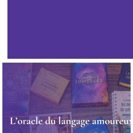
L
’
o
r
a
c
l
e
d
u
l
a
n
g
a
g
e
a
m
o
u
r
e
u