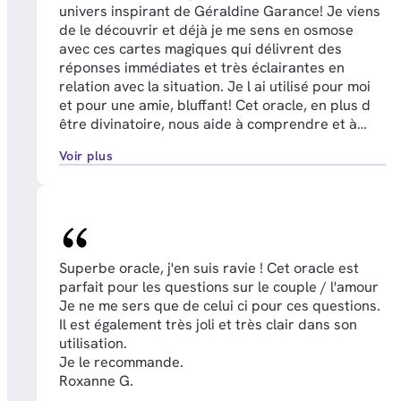
univers inspirant de Géraldine Garance! Je viens
de le découvrir et déjà je me sens en osmose
avec ces cartes magiques qui délivrent des
réponses immédiates et très éclairantes en
relation avec la situation. Je l ai utilisé pour moi
et pour une amie, bluffant! Cet oracle, en plus d
être divinatoire, nous aide à comprendre et à
faire un travail d introspection afin de nous
Voir plus
aligner à notre moi profond en nous donnant des
clés qui nous permettent de nous libérer de
certains blocages limitants et ainsi aborder les
évènements avec le discernement nécessaire.
Le graphisme est magnifique et les cartes
conçues dans un carton de bonne qualité,
Superbe oracle, j'en suis ravie ! Cet oracle est
agréables à manier... Un oracle indipensable!
parfait pour les questions sur le couple / l'amour
Lucie H.
Je ne me sers que de celui ci pour ces questions.
Il est également très joli et très clair dans son
utilisation.
Je le recommande.
Roxanne G.