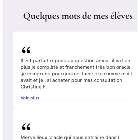
Q
u
e
l
q
u
e
s
m
o
t
s
d
e
m
e
s
é
l
è
v
e
s
Il est parfait répond au question amour il va loin
plus je complète et franchement très bon oracle
,je comprend pourquoi certaine pro comme moi l
avait et je l ai acheter pour mes consultation
Christine P.
Voir plus
Merveilleux oracle qui nous entraine dans l