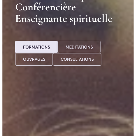
C
o
n
f
é
r
e
n
c
i
è
r
e
E
n
s
e
i
g
n
a
n
t
e
s
p
i
r
i
t
u
e
l
l
e
FORMATIONS
MÉDITATIONS
OUVRAGES
CONSULTATIONS