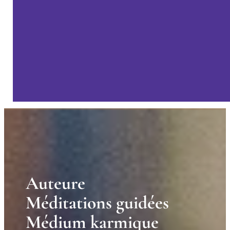
A
u
t
e
u
r
e
M
é
d
i
t
a
t
i
o
n
s
g
u
i
d
é
e
s
M
é
d
i
u
m
k
a
r
m
i
q
u
e