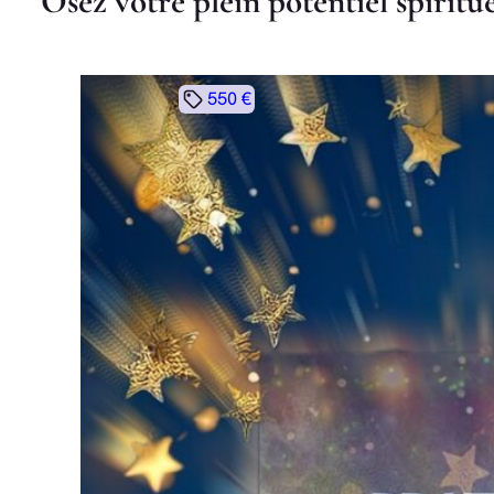
O
s
e
z
v
o
t
r
e
p
l
e
i
n
p
o
t
e
n
t
i
e
l
s
p
i
r
i
t
u
550 €