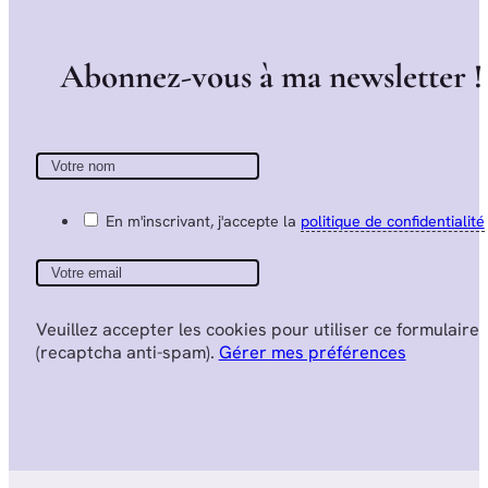
A
b
o
n
n
e
z
-
v
o
u
s
à
m
a
n
e
w
s
l
e
t
t
e
r
!
En m'inscrivant, j'accepte la
politique de confidentialité
Veuillez accepter les cookies pour utiliser ce formulaire
(recaptcha anti-spam).
Gérer mes préférences