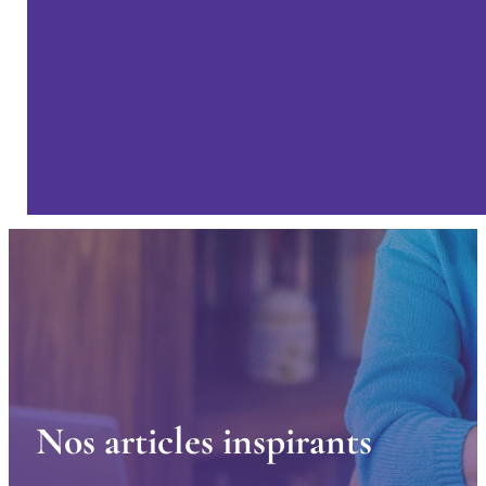
N
o
s
a
r
t
i
c
l
e
s
i
n
s
p
i
r
a
n
t
s