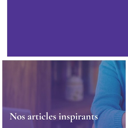
N
o
s
a
r
t
i
c
l
e
s
i
n
s
p
i
r
a
n
t
s