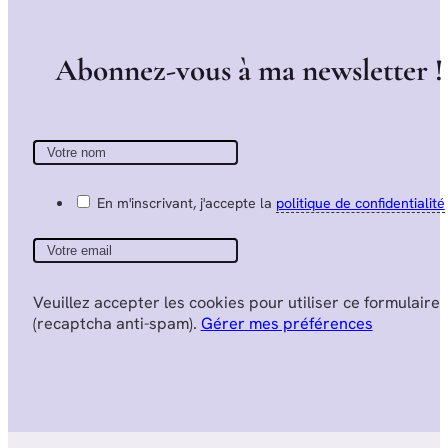
A
b
o
n
n
e
z
-
v
o
u
s
à
m
a
n
e
w
s
l
e
t
t
e
r
!
En m'inscrivant, j'accepte la
politique de confidentialité
Veuillez accepter les cookies pour utiliser ce formulaire
(recaptcha anti-spam).
Gérer mes préférences