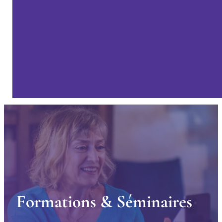
F
o
r
m
a
t
i
o
n
s
&
S
é
m
i
n
a
i
r
e
s