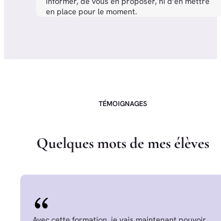
informer, de vous en proposer, ni d’en mettre
en place pour le moment.
TÉMOIGNAGES
Q
u
e
l
q
u
e
s
m
o
t
s
d
e
m
e
s
é
l
è
v
e
s
Avec cette formation, je vais maintenant pouvoir