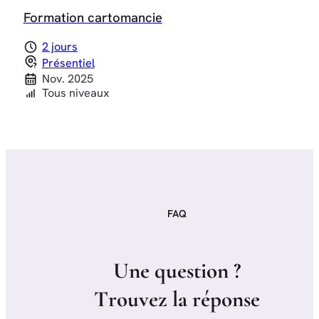
Formation cartomancie
2 jours
Présentiel
Nov. 2025
Tous niveaux
FAQ
U
n
e
q
u
e
s
t
i
o
n
?
T
r
o
u
v
e
z
l
a
r
é
p
o
n
s
e