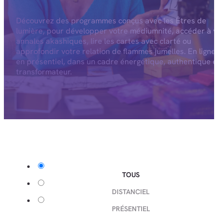
Découvrez des programmes conçus avec les Êtres de
lumière, pour développer votre médiumnité, accéder à v
annales akashiques, lire les cartes avec clarté ou
approfondir votre relation de flammes jumelles. En ligne
en présentiel, dans un cadre énergétique, authentique e
transformateur.
TOUS
DISTANCIEL
PRÉSENTIEL