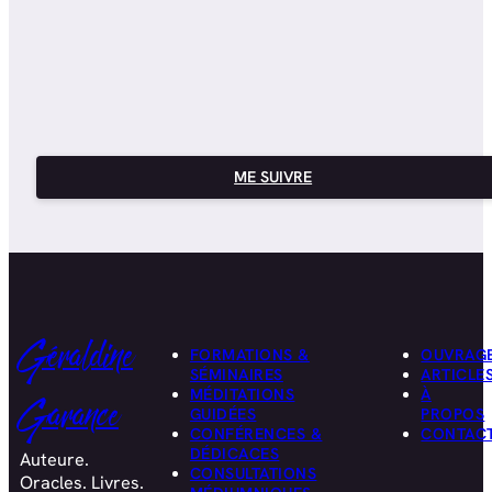
ME SUIVRE
Géraldine
FORMATIONS &
OUVRAG
SÉMINAIRES
ARTICLE
MÉDITATIONS
À
Garance
GUIDÉES
PROPOS
CONFÉRENCES &
CONTAC
DÉDICACES
Auteure.
CONSULTATIONS
Oracles. Livres.