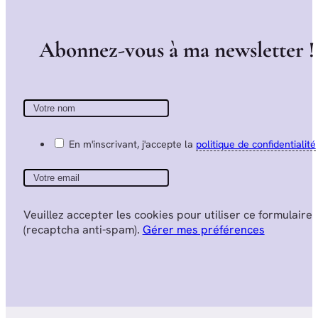
A
b
o
n
n
e
z
-
v
o
u
s
à
m
a
n
e
w
s
l
e
t
t
e
r
!
En m'inscrivant, j'accepte la
politique de confidentialité
Veuillez accepter les cookies pour utiliser ce formulaire
(recaptcha anti-spam).
Gérer mes préférences