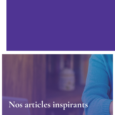
N
o
s
a
r
t
i
c
l
e
s
i
n
s
p
i
r
a
n
t
s