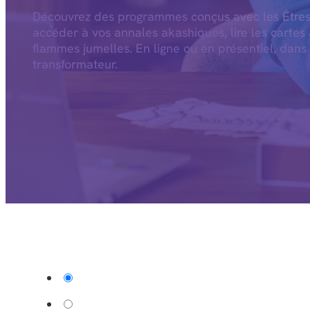
Découvrez des programmes conçus avec les Êtres
accéder à vos annales akashiques, lire les cartes 
flammes jumelles. En ligne ou en présentiel, dans
transformateur.