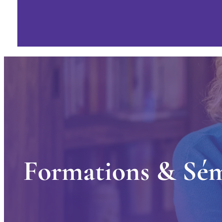
F
o
r
m
a
t
i
o
n
s
&
S
é