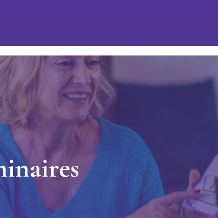
m
i
n
a
i
r
e
s