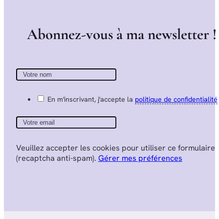
A
b
o
n
n
e
z
-
v
o
u
s
à
m
a
n
e
w
s
l
e
t
t
e
r
!
En m'inscrivant, j'accepte la
politique de confidentialité
Veuillez accepter les cookies pour utiliser ce formulaire
(recaptcha anti-spam).
Gérer mes préférences