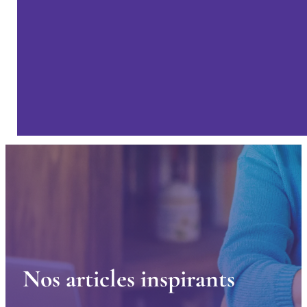
N
o
s
a
r
t
i
c
l
e
s
i
n
s
p
i
r
a
n
t
s