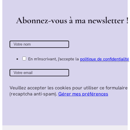
A
b
o
n
n
e
z
-
v
o
u
s
à
m
a
n
e
w
s
l
e
t
t
e
r
!
En m'inscrivant, j'accepte la
politique de confidentialité
Veuillez accepter les cookies pour utiliser ce formulaire
(recaptcha anti-spam).
Gérer mes préférences