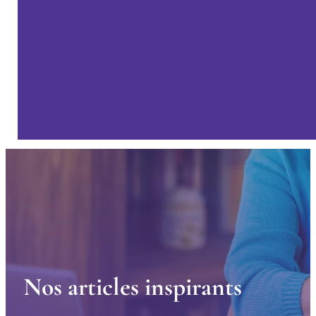
N
o
s
a
r
t
i
c
l
e
s
i
n
s
p
i
r
a
n
t
s