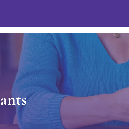
r
a
n
t
s