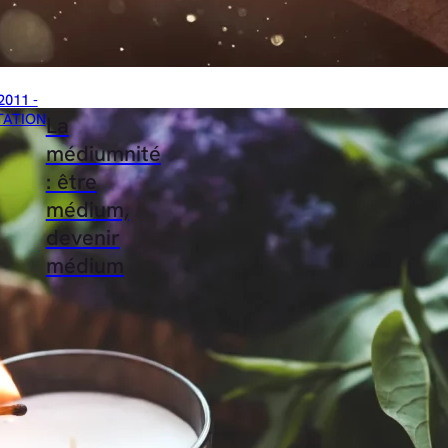
2011 -
TATION
La
médiumnité
: être
médium,
devenir
médium