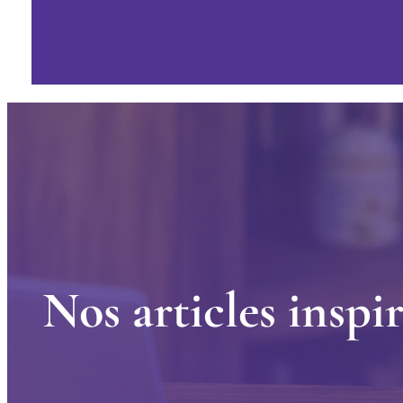
N
o
s
a
r
t
i
c
l
e
s
i
n
s
p
i