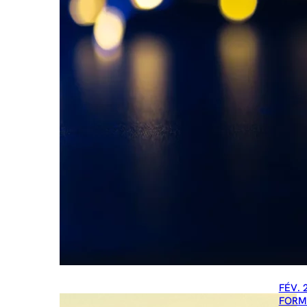
FÉV. 
FORM