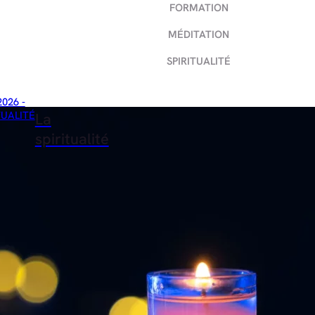
FORMATION
MÉDITATION
SPIRITUALITÉ
2026 -
TUALITÉ
La
spiritualité