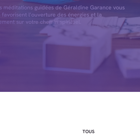
es méditations guidées de Géraldine Garance vous
s favorisent l’ouverture des énergies et la
ement sur votre chemin spirituel.
TOUS