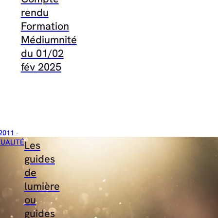
rendu
Formation
Médiumnité
du 01/02
fév 2025
2011 -
TUALITÉ
Les
guides
de
lumière
ou
guides