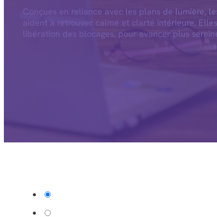
Conçues en reliance avec les plans de lumière, l
aident à retrouver calme et clarté intérieure. Elle
libération des blocages, pour avancer plus serein