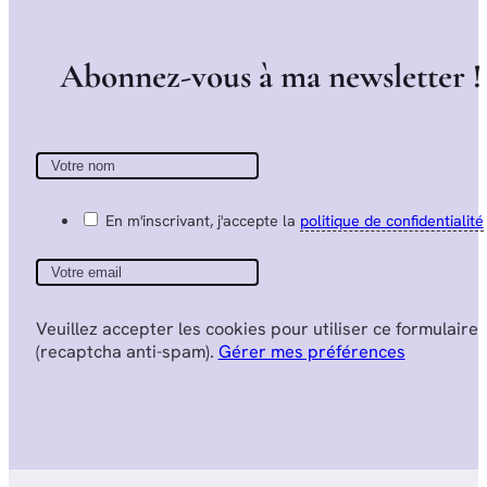
A
b
o
n
n
e
z
-
v
o
u
s
à
m
a
n
e
w
s
l
e
t
t
e
r
!
En m'inscrivant, j'accepte la
politique de confidentialité
Veuillez accepter les cookies pour utiliser ce formulaire
(recaptcha anti-spam).
Gérer mes préférences