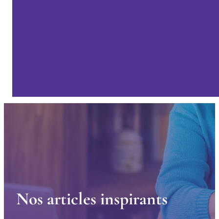
N
o
s
a
r
t
i
c
l
e
s
i
n
s
p
i
r
a
n
t
s