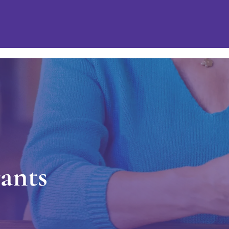
r
a
n
t
s