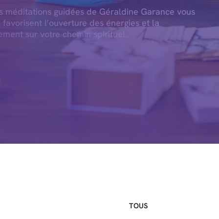
es méditations guidées de Géraldine Garance vous
s favorisent l’ouverture des énergies et la
ement sur votre chemin spirituel.
TOUS