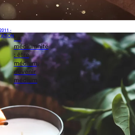
2011 -
TATION
La
médiumnité
: être
médium,
devenir
médium