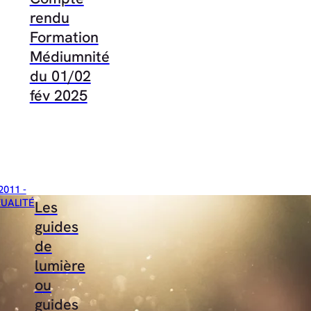
rendu
Formation
Médiumnité
du 01/02
fév 2025
2011 -
TUALITÉ
Les
guides
de
lumière
ou
guides