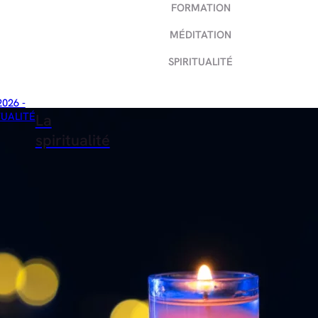
FORMATION
MÉDITATION
SPIRITUALITÉ
2026 -
TUALITÉ
La
spiritualité