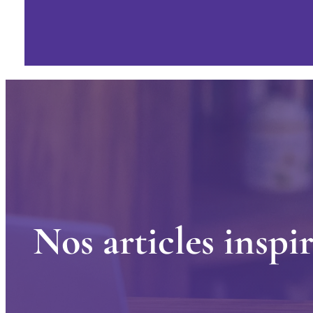
N
o
s
a
r
t
i
c
l
e
s
i
n
s
p
i