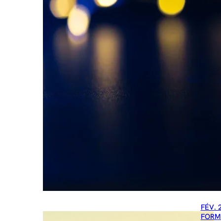
FÉV. 
FORM