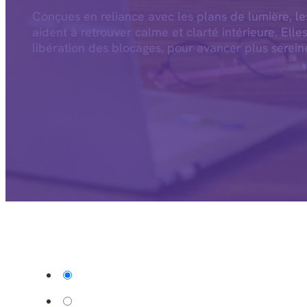
Conçues en reliance avec les plans de lumière, l
aident à retrouver calme et clarté intérieure. Elle
libération des blocages, pour avancer plus serein