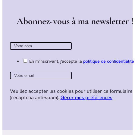
A
b
o
n
n
e
z
-
v
o
u
s
à
m
a
n
e
w
s
l
e
t
t
e
r
!
En m'inscrivant, j'accepte la
politique de confidentialité
Veuillez accepter les cookies pour utiliser ce formulaire
(recaptcha anti-spam).
Gérer mes préférences