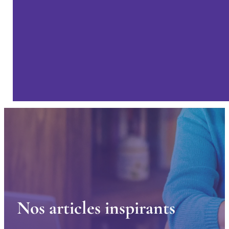
N
o
s
a
r
t
i
c
l
e
s
i
n
s
p
i
r
a
n
t
s