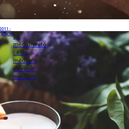
2011 -
TATION
La
médiumnité
: être
médium,
devenir
médium