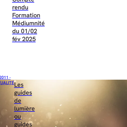
rendu
Formation
Médiumnité
du 01/02
fév 2025
2011 -
TUALITÉ
Les
guides
de
lumière
ou
guides