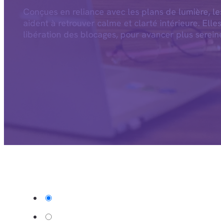
Conçues en reliance avec les plans de lumière, l
aident à retrouver calme et clarté intérieure. Elle
libération des blocages, pour avancer plus serein