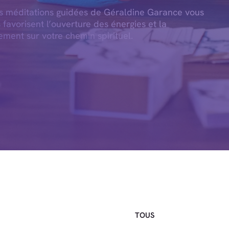
es méditations guidées de Géraldine Garance vous
s favorisent l’ouverture des énergies et la
ement sur votre chemin spirituel.
TOUS