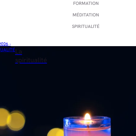
FORMATION
MÉDITATION
SPIRITUALITÉ
2026 -
TUALITÉ
La
spiritualité