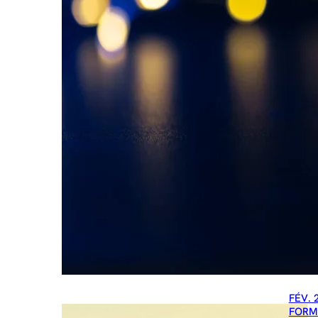
FÉV. 
FORM