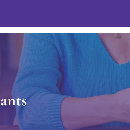
r
a
n
t
s