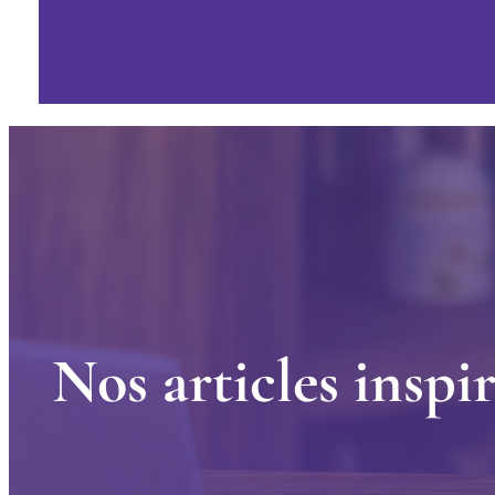
N
o
s
a
r
t
i
c
l
e
s
i
n
s
p
i