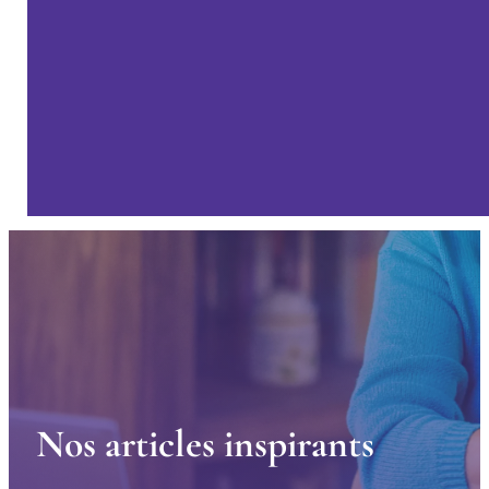
N
o
s
a
r
t
i
c
l
e
s
i
n
s
p
i
r
a
n
t
s