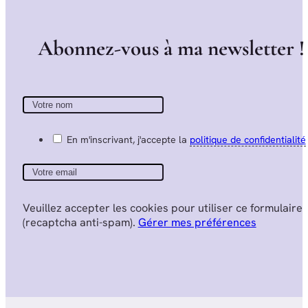
A
b
o
n
n
e
z
-
v
o
u
s
à
m
a
n
e
w
s
l
e
t
t
e
r
!
En m'inscrivant, j'accepte la
politique de confidentialité
Veuillez accepter les cookies pour utiliser ce formulaire
(recaptcha anti-spam).
Gérer mes préférences