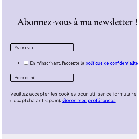
A
b
o
n
n
e
z
-
v
o
u
s
à
m
a
n
e
w
s
l
e
t
t
e
r
!
En m'inscrivant, j'accepte la
politique de confidentialité
Veuillez accepter les cookies pour utiliser ce formulaire
(recaptcha anti-spam).
Gérer mes préférences