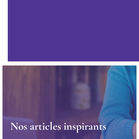
N
o
s
a
r
t
i
c
l
e
s
i
n
s
p
i
r
a
n
t
s