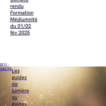
rendu
Formation
Médiumnité
du 01/02
fév 2025
2011 -
TUALITÉ
Les
guides
de
lumière
ou
guides