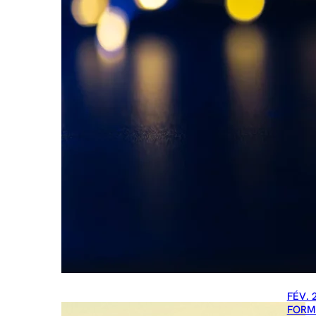
FÉV. 
FORM