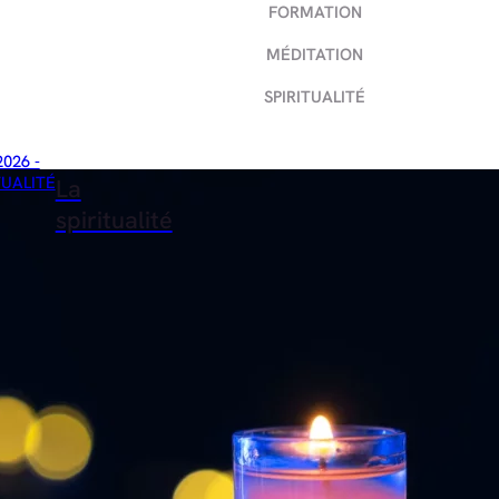
FORMATION
MÉDITATION
SPIRITUALITÉ
2026 -
TUALITÉ
La
spiritualité