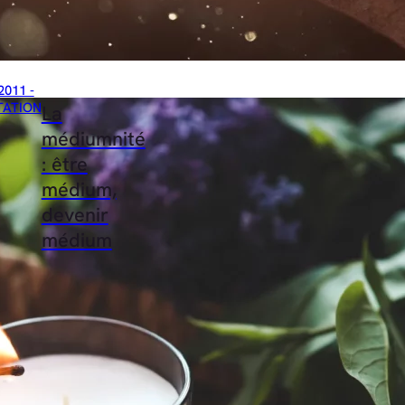
2011 -
TATION
La
médiumnité
: être
médium,
devenir
médium