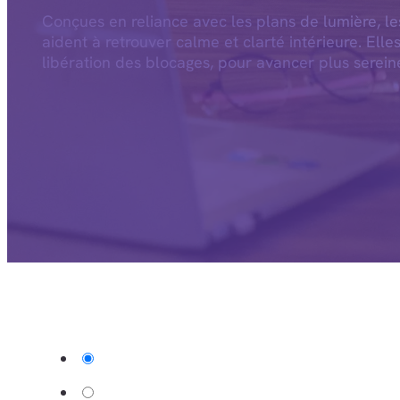
Conçues en reliance avec les plans de lumière, l
aident à retrouver calme et clarté intérieure. Elle
libération des blocages, pour avancer plus serein