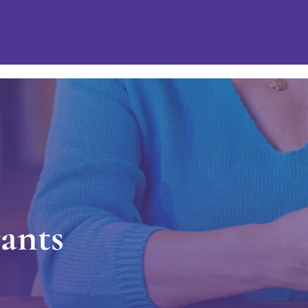
r
a
n
t
s