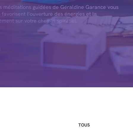
es méditations guidées de Géraldine Garance vous
s favorisent l’ouverture des énergies et la
ement sur votre chemin spirituel.
TOUS