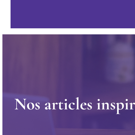
N
o
s
a
r
t
i
c
l
e
s
i
n
s
p
i