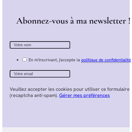
A
b
o
n
n
e
z
-
v
o
u
s
à
m
a
n
e
w
s
l
e
t
t
e
r
!
En m'inscrivant, j'accepte la
politique de confidentialité
Veuillez accepter les cookies pour utiliser ce formulaire
(recaptcha anti-spam).
Gérer mes préférences