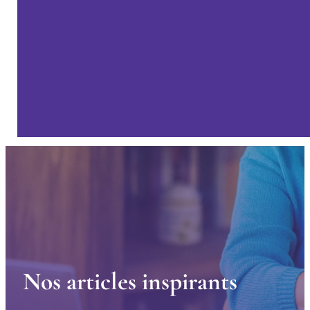
N
o
s
a
r
t
i
c
l
e
s
i
n
s
p
i
r
a
n
t
s