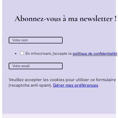
A
b
o
n
n
e
z
-
v
o
u
s
à
m
a
n
e
w
s
l
e
t
t
e
r
!
En m'inscrivant, j'accepte la
politique de confidentialité
Veuillez accepter les cookies pour utiliser ce formulaire
(recaptcha anti-spam).
Gérer mes préférences