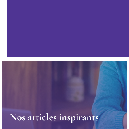
N
o
s
a
r
t
i
c
l
e
s
i
n
s
p
i
r
a
n
t
s