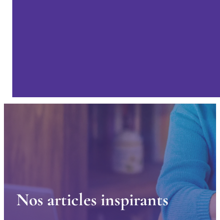
N
o
s
a
r
t
i
c
l
e
s
i
n
s
p
i
r
a
n
t
s