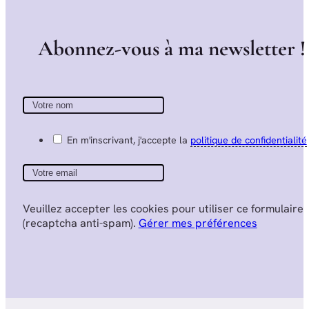
A
b
o
n
n
e
z
-
v
o
u
s
à
m
a
n
e
w
s
l
e
t
t
e
r
!
En m'inscrivant, j'accepte la
politique de confidentialité
Veuillez accepter les cookies pour utiliser ce formulaire
(recaptcha anti-spam).
Gérer mes préférences