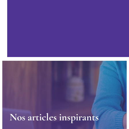
N
o
s
a
r
t
i
c
l
e
s
i
n
s
p
i
r
a
n
t
s