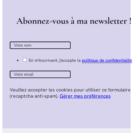
A
b
o
n
n
e
z
-
v
o
u
s
à
m
a
n
e
w
s
l
e
t
t
e
r
!
En m'inscrivant, j'accepte la
politique de confidentialité
Veuillez accepter les cookies pour utiliser ce formulaire
(recaptcha anti-spam).
Gérer mes préférences