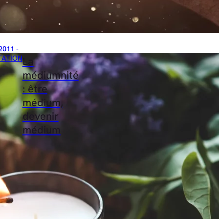
2011 -
TATION
La
médiumnité
: être
médium,
devenir
médium