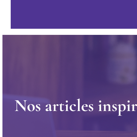
N
o
s
a
r
t
i
c
l
e
s
i
n
s
p
i