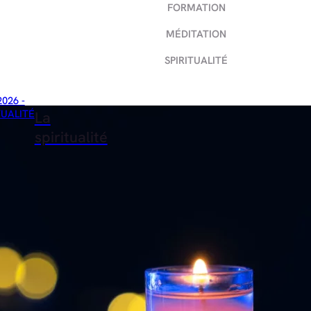
FORMATION
MÉDITATION
SPIRITUALITÉ
2026 -
TUALITÉ
La
spiritualité