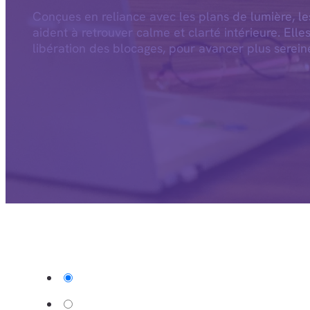
Conçues en reliance avec les plans de lumière, l
aident à retrouver calme et clarté intérieure. Elle
libération des blocages, pour avancer plus serein