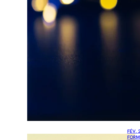
FÉV. 
FORM