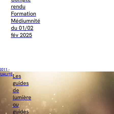
rendu
Formation
Médiumnité
du 01/02
fév 2025
2011 -
TUALITÉ
Les
guides
de
lumière
ou
guides