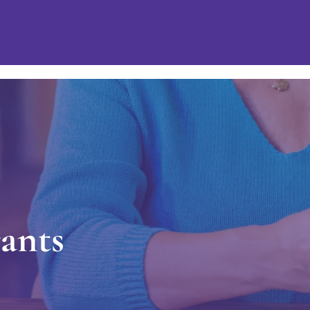
r
a
n
t
s