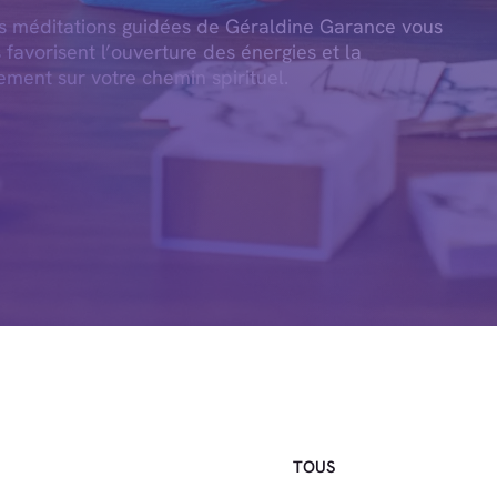
es méditations guidées de Géraldine Garance vous
s favorisent l’ouverture des énergies et la
ement sur votre chemin spirituel.
TOUS