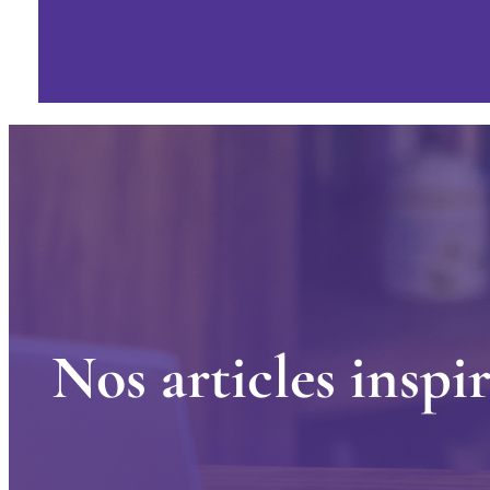
N
o
s
a
r
t
i
c
l
e
s
i
n
s
p
i