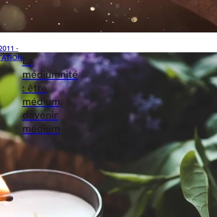
2011 -
TATION
La
médiumnité
: être
médium,
devenir
médium