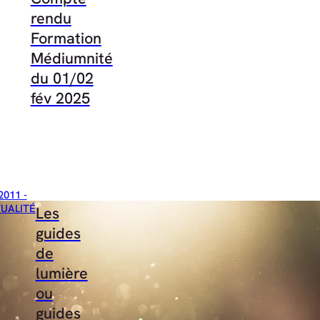
rendu
Formation
Médiumnité
du 01/02
fév 2025
2011 -
TUALITÉ
Les
guides
de
lumière
ou
guides