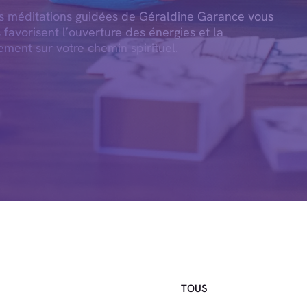
es méditations guidées de Géraldine Garance vous
s favorisent l’ouverture des énergies et la
ement sur votre chemin spirituel.
TOUS