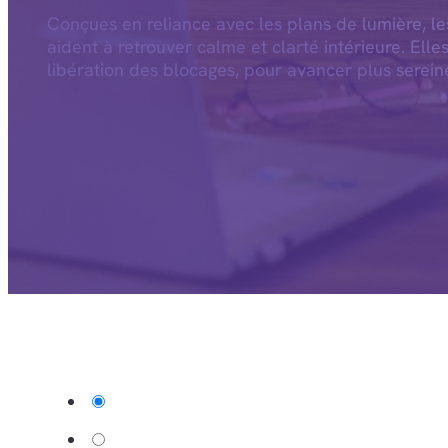
Conçues en reliance avec les plans de lumière, l
aident à retrouver calme et clarté intérieure. Elle
libération des blocages, pour avancer plus serein