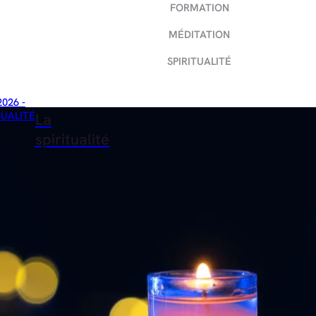
FORMATION
MÉDITATION
SPIRITUALITÉ
2026 -
TUALITÉ
La
spiritualité