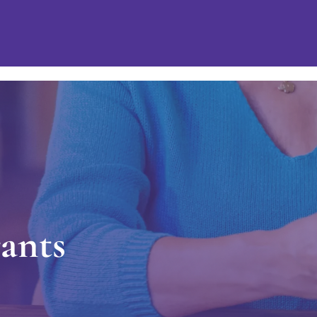
r
a
n
t
s