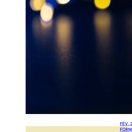
FÉV. 
FORM