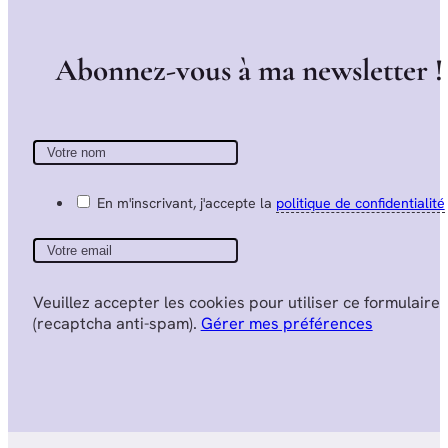
A
b
o
n
n
e
z
-
v
o
u
s
à
m
a
n
e
w
s
l
e
t
t
e
r
!
En m'inscrivant, j'accepte la
politique de confidentialité
Veuillez accepter les cookies pour utiliser ce formulaire
(recaptcha anti-spam).
Gérer mes préférences