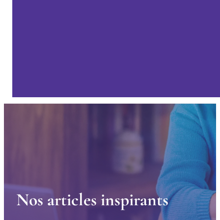
N
o
s
a
r
t
i
c
l
e
s
i
n
s
p
i
r
a
n
t
s