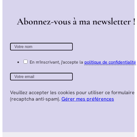
A
b
o
n
n
e
z
-
v
o
u
s
à
m
a
n
e
w
s
l
e
t
t
e
r
!
En m'inscrivant, j'accepte la
politique de confidentialité
Veuillez accepter les cookies pour utiliser ce formulaire
(recaptcha anti-spam).
Gérer mes préférences