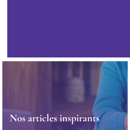
N
o
s
a
r
t
i
c
l
e
s
i
n
s
p
i
r
a
n
t
s