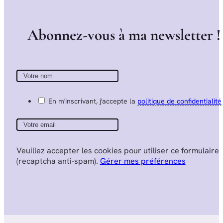
A
b
o
n
n
e
z
-
v
o
u
s
à
m
a
n
e
w
s
l
e
t
t
e
r
!
En m'inscrivant, j'accepte la
politique de confidentialité
Veuillez accepter les cookies pour utiliser ce formulaire
(recaptcha anti-spam).
Gérer mes préférences