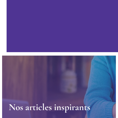
N
o
s
a
r
t
i
c
l
e
s
i
n
s
p
i
r
a
n
t
s