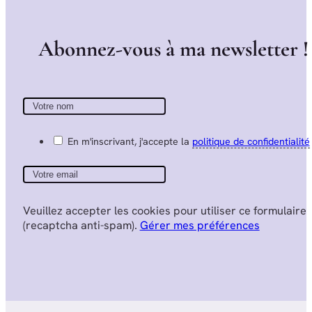
A
b
o
n
n
e
z
-
v
o
u
s
à
m
a
n
e
w
s
l
e
t
t
e
r
!
En m'inscrivant, j'accepte la
politique de confidentialité
Veuillez accepter les cookies pour utiliser ce formulaire
(recaptcha anti-spam).
Gérer mes préférences