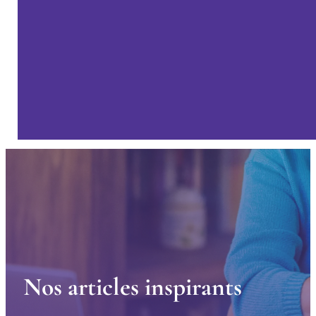
N
o
s
a
r
t
i
c
l
e
s
i
n
s
p
i
r
a
n
t
s