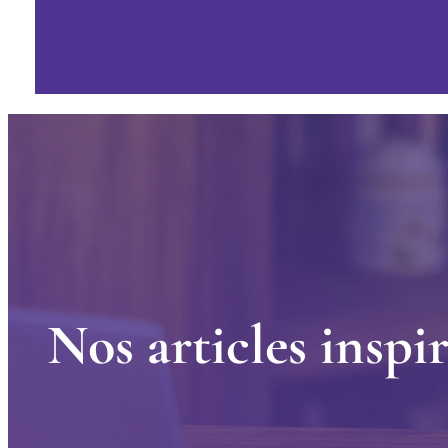
N
o
s
a
r
t
i
c
l
e
s
i
n
s
p
i