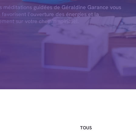
es méditations guidées de Géraldine Garance vous
s favorisent l’ouverture des énergies et la
ement sur votre chemin spirituel.
TOUS