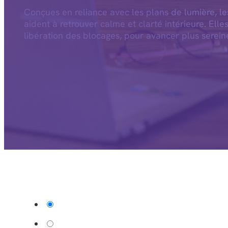
Conçues en reliance avec les plans de lumière, l
aident à retrouver calme et clarté intérieure. Elle
libération des blocages, pour avancer plus serein