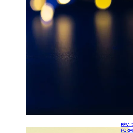
FÉV. 
FORM