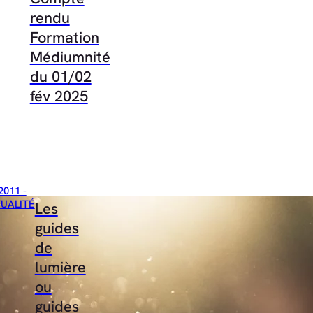
rendu
Formation
Médiumnité
du 01/02
fév 2025
2011 -
TUALITÉ
Les
guides
de
lumière
ou
guides