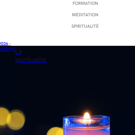
FORMATION
MÉDITATION
SPIRITUALITÉ
2026 -
TUALITÉ
La
spiritualité