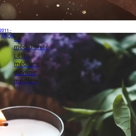
2011 -
TATION
La
médiumnité
: être
médium,
devenir
médium