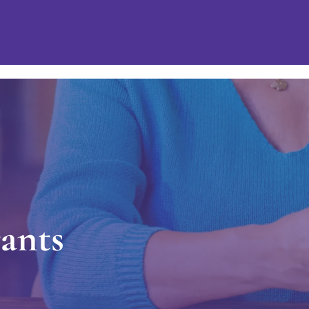
r
a
n
t
s