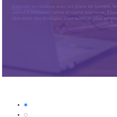
Conçues en reliance avec les plans de lumière, l
aident à retrouver calme et clarté intérieure. Elle
libération des blocages, pour avancer plus serein