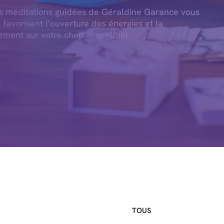
es méditations guidées de Géraldine Garance vous
s favorisent l’ouverture des énergies et la
ement sur votre chemin spirituel.
TOUS