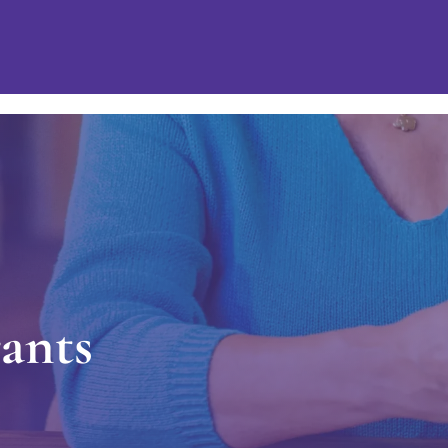
r
a
n
t
s