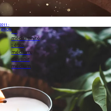
2011 -
TATION
La
médiumnité
: être
médium,
devenir
médium