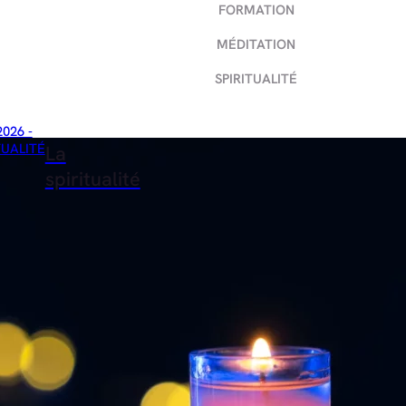
FORMATION
MÉDITATION
SPIRITUALITÉ
2026 -
TUALITÉ
La
spiritualité