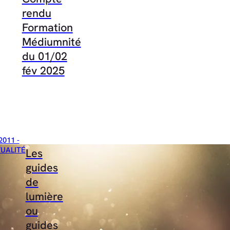
rendu
Formation
Médiumnité
du 01/02
fév 2025
2011 -
TUALITÉ
Les
guides
de
lumière
ou
guides