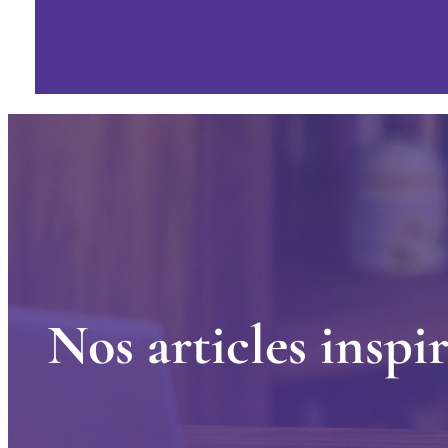
N
o
s
a
r
t
i
c
l
e
s
i
n
s
p
i