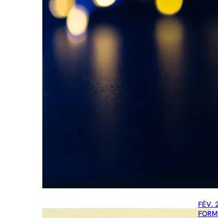
FÉV. 
FORM