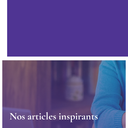
N
o
s
a
r
t
i
c
l
e
s
i
n
s
p
i
r
a
n
t
s