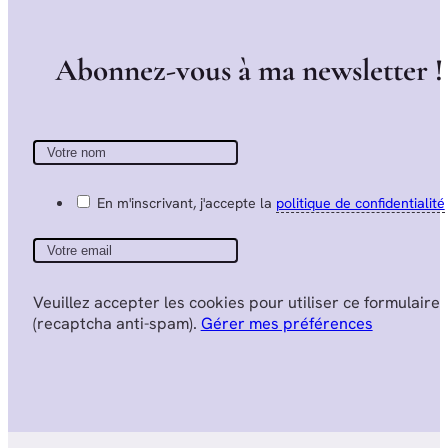
A
b
o
n
n
e
z
-
v
o
u
s
à
m
a
n
e
w
s
l
e
t
t
e
r
!
En m'inscrivant, j'accepte la
politique de confidentialité
Veuillez accepter les cookies pour utiliser ce formulaire
(recaptcha anti-spam).
Gérer mes préférences