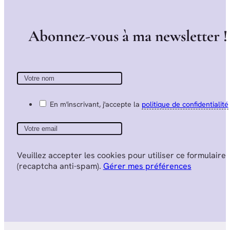
A
b
o
n
n
e
z
-
v
o
u
s
à
m
a
n
e
w
s
l
e
t
t
e
r
!
En m'inscrivant, j'accepte la
politique de confidentialité
Veuillez accepter les cookies pour utiliser ce formulaire
(recaptcha anti-spam).
Gérer mes préférences