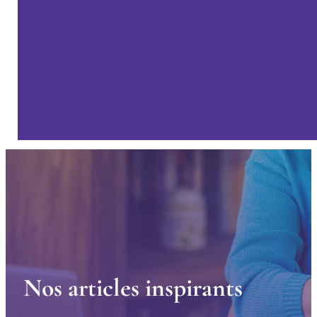
N
o
s
a
r
t
i
c
l
e
s
i
n
s
p
i
r
a
n
t
s