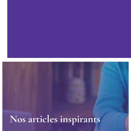
N
o
s
a
r
t
i
c
l
e
s
i
n
s
p
i
r
a
n
t
s