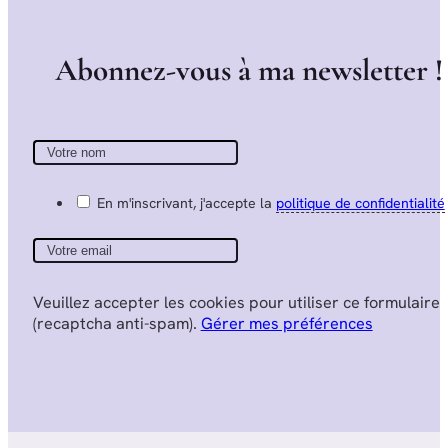
A
b
o
n
n
e
z
-
v
o
u
s
à
m
a
n
e
w
s
l
e
t
t
e
r
!
En m'inscrivant, j'accepte la
politique de confidentialité
Veuillez accepter les cookies pour utiliser ce formulaire
(recaptcha anti-spam).
Gérer mes préférences