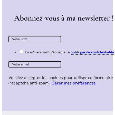
A
b
o
n
n
e
z
-
v
o
u
s
à
m
a
n
e
w
s
l
e
t
t
e
r
!
En m'inscrivant, j'accepte la
politique de confidentialité
Veuillez accepter les cookies pour utiliser ce formulaire
(recaptcha anti-spam).
Gérer mes préférences