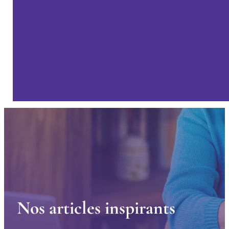
N
o
s
a
r
t
i
c
l
e
s
i
n
s
p
i
r
a
n
t
s