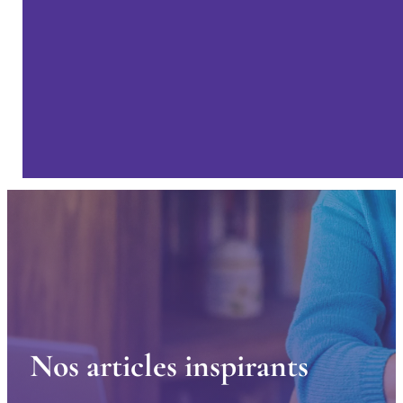
N
o
s
a
r
t
i
c
l
e
s
i
n
s
p
i
r
a
n
t
s