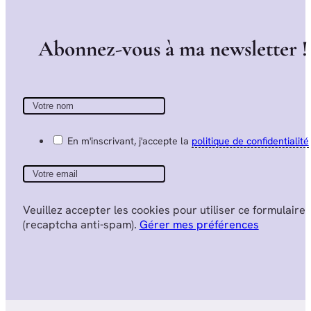
A
b
o
n
n
e
z
-
v
o
u
s
à
m
a
n
e
w
s
l
e
t
t
e
r
!
En m'inscrivant, j'accepte la
politique de confidentialité
Veuillez accepter les cookies pour utiliser ce formulaire
(recaptcha anti-spam).
Gérer mes préférences