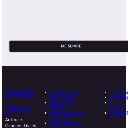
ME SUIVRE
Géraldine
FORMATIONS &
OUVRAG
SÉMINAIRES
ARTICLE
MÉDITATIONS
À
Garance
GUIDÉES
PROPOS
CONFÉRENCES &
CONTAC
DÉDICACES
Auteure.
CONSULTATIONS
Oracles. Livres.