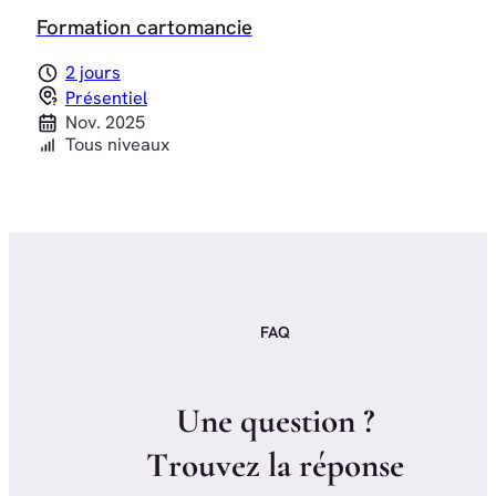
Formation cartomancie
2 jours
Présentiel
Nov. 2025
Tous niveaux
FAQ
U
n
e
q
u
e
s
t
i
o
n
?
T
r
o
u
v
e
z
l
a
r
é
p
o
n
s
e