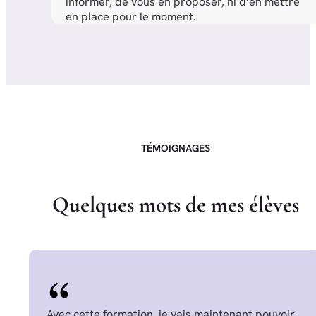
informer, de vous en proposer, ni d’en mettre
en place pour le moment.
TÉMOIGNAGES
Q
u
e
l
q
u
e
s
m
o
t
s
d
e
m
e
s
é
l
è
v
e
s
Avec cette formation, je vais maintenant pouvoir