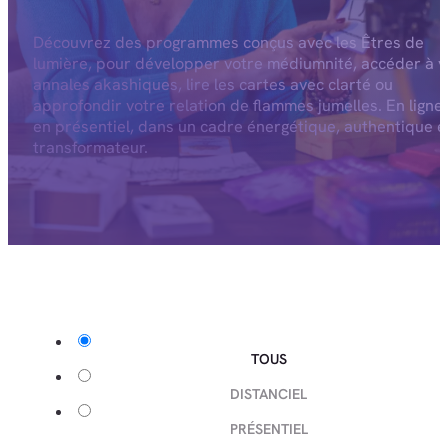
Découvrez des programmes conçus avec les Êtres de
lumière, pour développer votre médiumnité, accéder à v
annales akashiques, lire les cartes avec clarté ou
approfondir votre relation de flammes jumelles. En ligne
en présentiel, dans un cadre énergétique, authentique e
transformateur.
TOUS
DISTANCIEL
PRÉSENTIEL