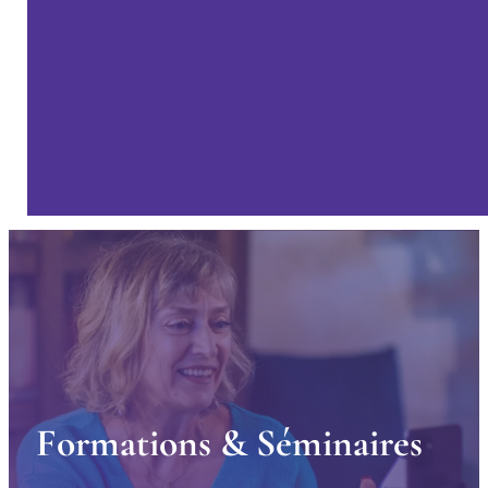
F
o
r
m
a
t
i
o
n
s
&
S
é
m
i
n
a
i
r
e
s