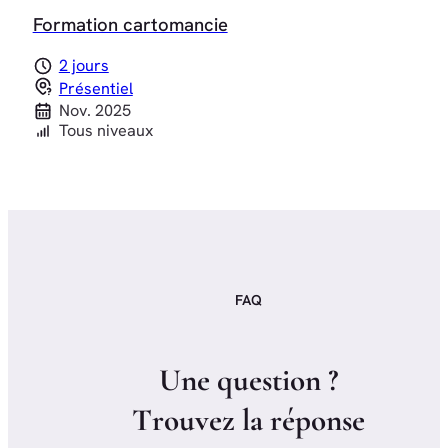
Formation cartomancie
2 jours
Présentiel
Nov. 2025
Tous niveaux
FAQ
U
n
e
q
u
e
s
t
i
o
n
?
T
r
o
u
v
e
z
l
a
r
é
p
o
n
s
e