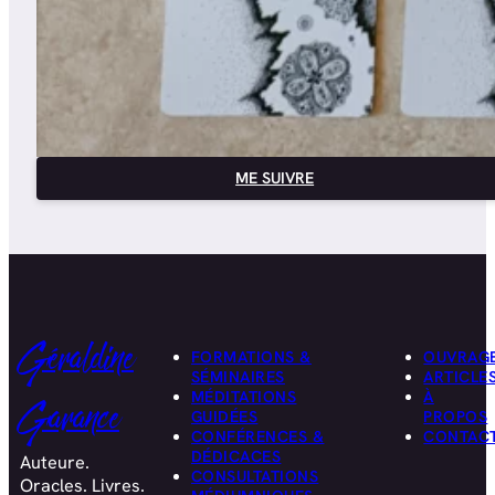
ME SUIVRE
Géraldine
FORMATIONS &
OUVRAG
SÉMINAIRES
ARTICLE
MÉDITATIONS
À
Garance
GUIDÉES
PROPOS
CONFÉRENCES &
CONTAC
DÉDICACES
Auteure.
CONSULTATIONS
Oracles. Livres.