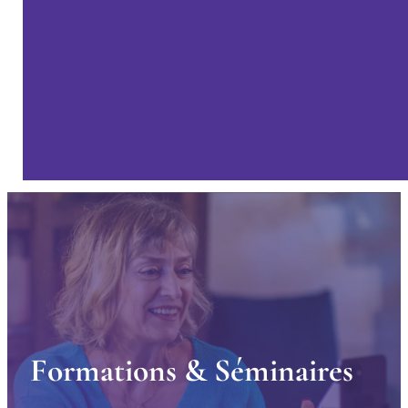
F
o
r
m
a
t
i
o
n
s
&
S
é
m
i
n
a
i
r
e
s