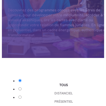
Découvrez des programmes conçus avec les Êtres de
lumière, pour développer votre médiumnité, accéder à v
annales akashiques, lire les cartes avec clarté ou
approfondir votre relation de flammes jumelles. En ligne
en présentiel, dans un cadre énergétique, authentique e
transformateur.
TOUS
DISTANCIEL
PRÉSENTIEL