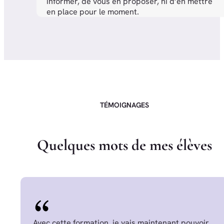
informer, de vous en proposer, ni d’en mettre
en place pour le moment.
TÉMOIGNAGES
Q
u
e
l
q
u
e
s
m
o
t
s
d
e
m
e
s
é
l
è
v
e
s
Avec cette formation, je vais maintenant pouvoir