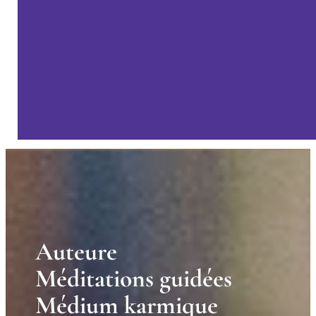
A
u
t
e
u
r
e
M
é
d
i
t
a
t
i
o
n
s
g
u
i
d
é
e
s
M
é
d
i
u
m
k
a
r
m
i
q
u
e