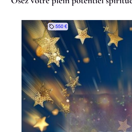
O
s
e
z
v
o
t
r
e
p
l
e
i
n
p
o
t
e
n
t
i
e
l
s
p
i
r
i
t
u
550 €