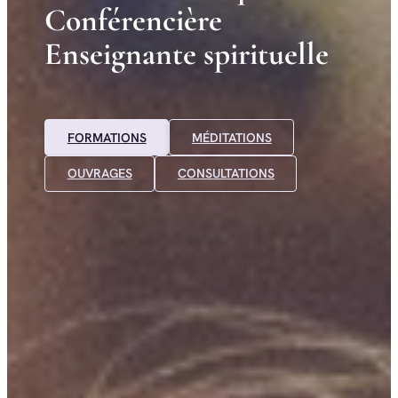
C
o
n
f
é
r
e
n
c
i
è
r
e
E
n
s
e
i
g
n
a
n
t
e
s
p
i
r
i
t
u
e
l
l
e
FORMATIONS
MÉDITATIONS
OUVRAGES
CONSULTATIONS