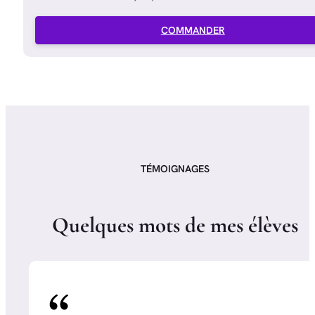
COMMANDER
TÉMOIGNAGES
Q
u
e
l
q
u
e
s
m
o
t
s
d
e
m
e
s
é
l
è
v
e
s