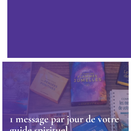
1
m
e
s
s
a
g
e
p
a
r
j
o
u
r
d
e
v
o
t
r
e
g
u
i
d
e
s
p
i
r
i
t
u
e
l