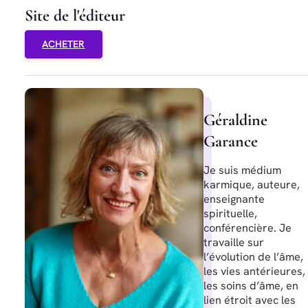
Site de l'éditeur
ACHETER
Géraldine
Garance
Je suis médium
karmique, auteure,
enseignante
spirituelle,
conférencière. Je
travaille sur
l’évolution de l’âme,
les vies antérieures,
les soins d’âme, en
lien étroit avec les