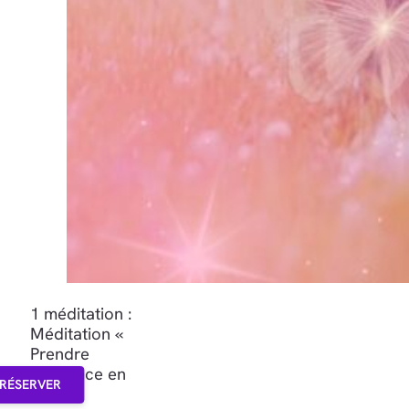
1 méditation :
Méditation «
Prendre
confiance en
RÉSERVER
soi »