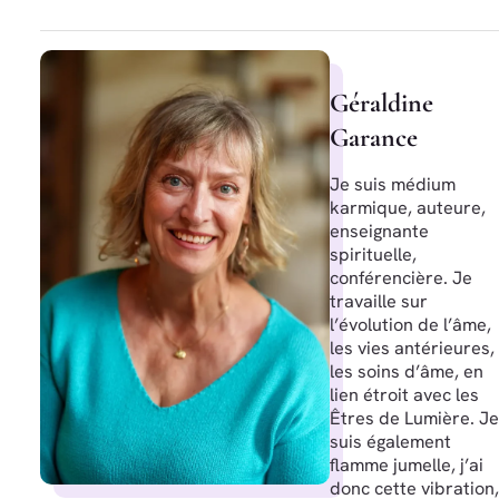
Géraldine
Garance
Je suis médium
karmique, auteure,
enseignante
spirituelle,
conférencière. Je
travaille sur
l’évolution de l’âme,
les vies antérieures,
les soins d’âme, en
lien étroit avec les
Êtres de Lumière. Je
suis également
flamme jumelle, j’ai
donc cette vibration,