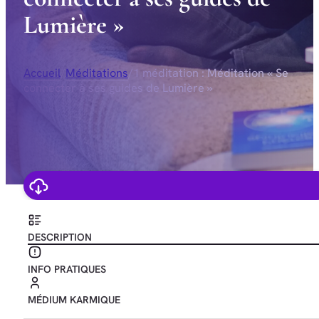
L
u
m
i
è
r
e
»
Accueil
/
Méditations
/
1 méditation : Méditation « Se
connecter à ses guides de Lumière »
DESCRIPTION
INFO PRATIQUES
MÉDIUM KARMIQUE