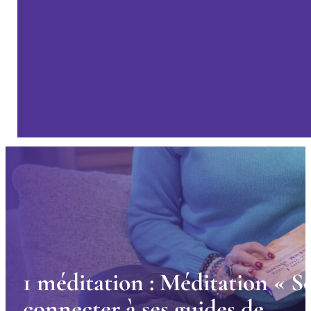
1
m
é
d
i
t
a
t
i
o
n
:
M
é
d
i
t
a
t
i
o
n
«
S
c
o
n
n
e
c
t
e
r
à
s
e
s
g
u
i
d
e
s
d
e