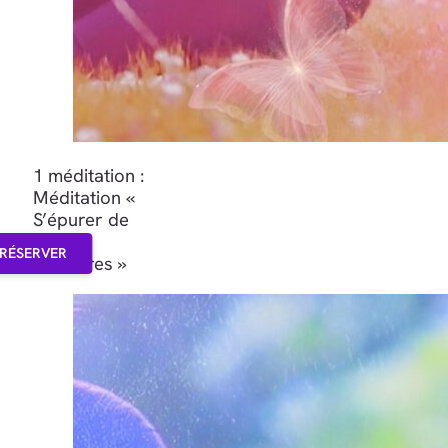
1 méditation :
Méditation «
S’épurer de
ses
RÉSERVER
blessures »