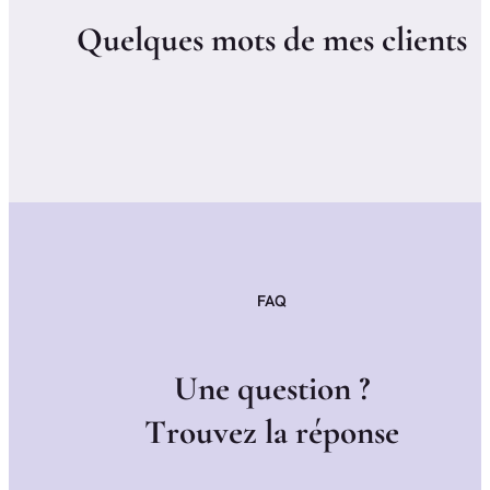
Q
u
e
l
q
u
e
s
m
o
t
s
d
e
m
e
s
c
l
i
e
n
t
s
FAQ
U
n
e
q
u
e
s
t
i
o
n
?
T
r
o
u
v
e
z
l
a
r
é
p
o
n
s
e