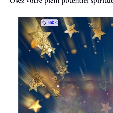
O
s
e
z
v
o
t
r
e
p
l
e
i
n
p
o
t
e
n
t
i
e
l
s
p
i
r
i
t
u
550 €