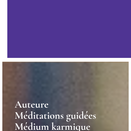
A
u
t
e
u
r
e
M
é
d
i
t
a
t
i
o
n
s
g
u
i
d
é
e
s
M
é
d
i
u
m
k
a
r
m
i
q
u
e