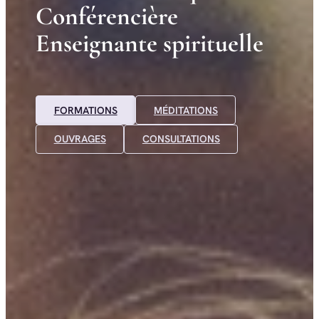
C
o
n
f
é
r
e
n
c
i
è
r
e
E
n
s
e
i
g
n
a
n
t
e
s
p
i
r
i
t
u
e
l
l
e
FORMATIONS
MÉDITATIONS
OUVRAGES
CONSULTATIONS