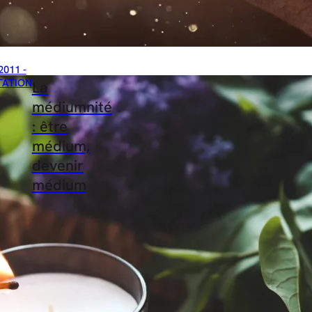
2011 -
TATION
La
médiumnité
: être
médium,
devenir
médium