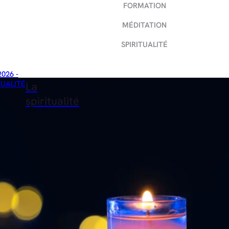
FORMATION
MÉDITATION
SPIRITUALITÉ
2026 -
TUALITÉ
La
spiritualité