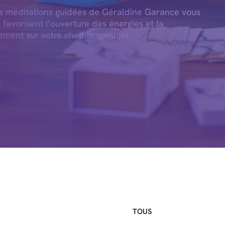
es méditations guidées de Géraldine Garance vous
s favorisent l’ouverture des énergies et la
ement sur votre chemin spirituel.
TOUS