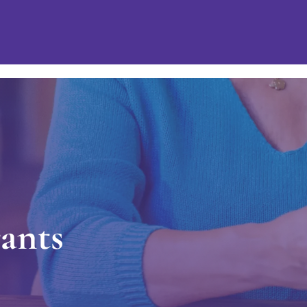
r
a
n
t
s