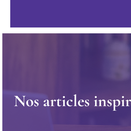
N
o
s
a
r
t
i
c
l
e
s
i
n
s
p
i