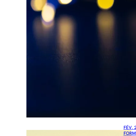
FÉV. 
FORM