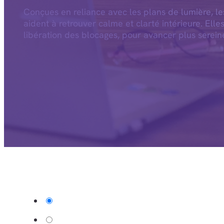
Conçues en reliance avec les plans de lumière, l
aident à retrouver calme et clarté intérieure. Elle
libération des blocages, pour avancer plus serein