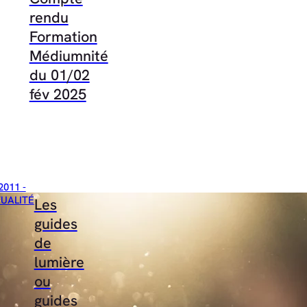
rendu
Formation
Médiumnité
du 01/02
fév 2025
2011 -
TUALITÉ
Les
guides
de
lumière
ou
guides