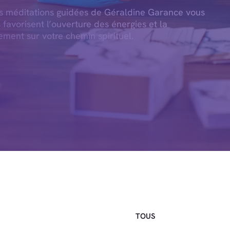
es méditations guidées de Géraldine Garance vous
s favorisent l’ouverture des énergies et la
ement sur votre chemin spirituel.
TOUS