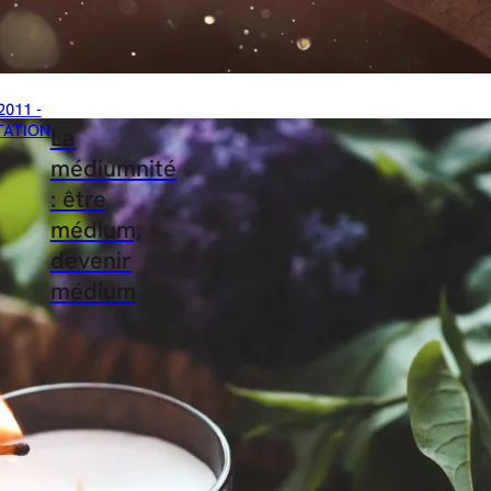
2011 -
TATION
La
médiumnité
: être
médium,
devenir
médium