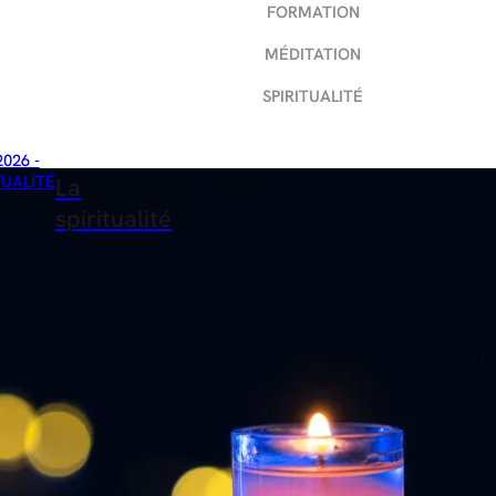
FORMATION
MÉDITATION
SPIRITUALITÉ
2026 -
TUALITÉ
La
spiritualité