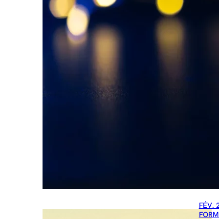
FÉV. 
FORM