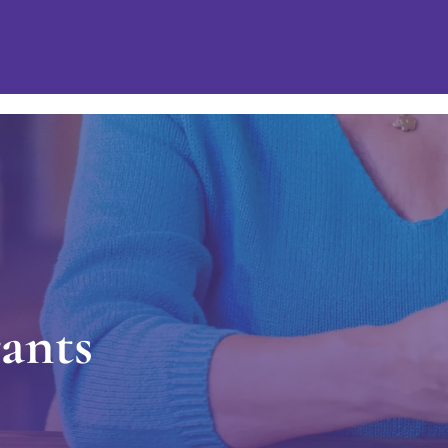
r
a
n
t
s