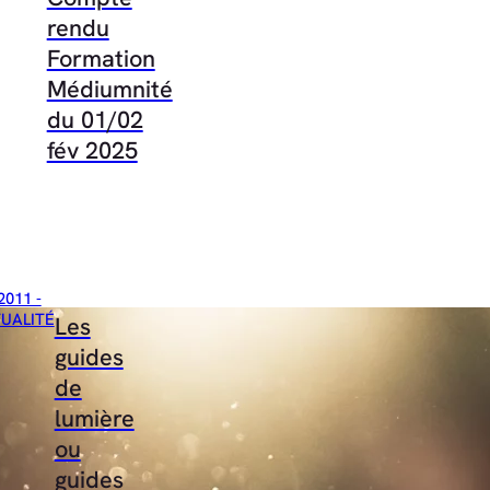
rendu
Formation
Médiumnité
du 01/02
fév 2025
2011 -
TUALITÉ
Les
guides
de
lumière
ou
guides