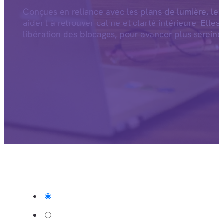
Conçues en reliance avec les plans de lumière, l
aident à retrouver calme et clarté intérieure. Elle
libération des blocages, pour avancer plus serein