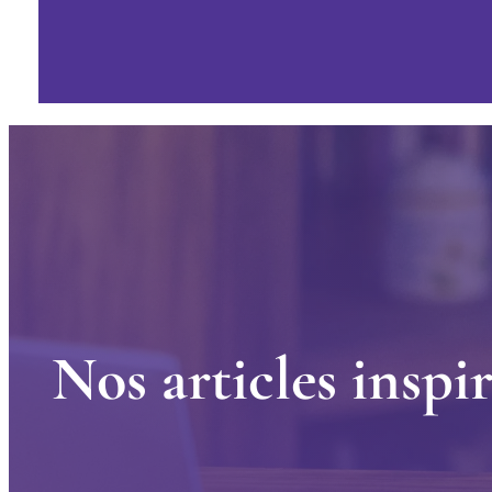
N
o
s
a
r
t
i
c
l
e
s
i
n
s
p
i