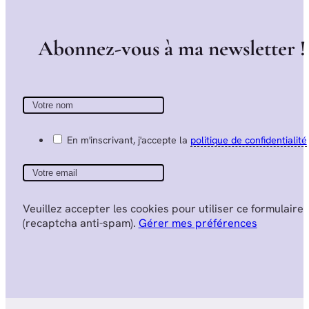
A
b
o
n
n
e
z
-
v
o
u
s
à
m
a
n
e
w
s
l
e
t
t
e
r
!
En m'inscrivant, j'accepte la
politique de confidentialité
Veuillez accepter les cookies pour utiliser ce formulaire
(recaptcha anti-spam).
Gérer mes préférences