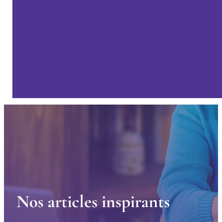
N
o
s
a
r
t
i
c
l
e
s
i
n
s
p
i
r
a
n
t
s